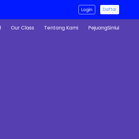
Daftar
Login
l
Our Class
Tentang Kami
PejuangSinlui