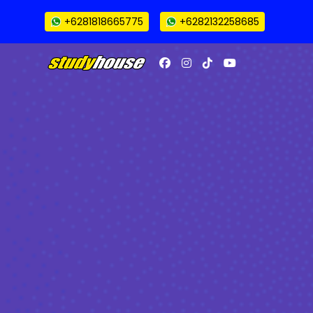
+6281818665775
+6282132258685