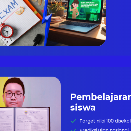
Pembelajaran
siswa
Target nilai 100 diseko
Prediksi ujian nasional