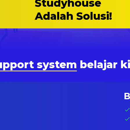
Studyhouse
Adalah Solusi!
upport system
belajar k
B