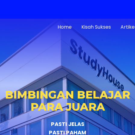
Home
Kisah Sukses
Artike
BIMBINGAN BELAJAR
PARA JUARA
PASTI JELAS
PASTI PAHAM