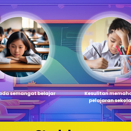
ada semangat belajar
Kesulitan memah
pelajaran sekol