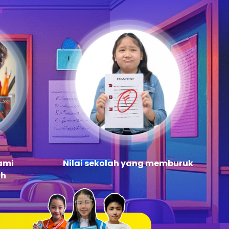
ami
Nilai sekolah yang memburuk
ah