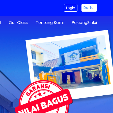
Daftar
Login
l
Our Class
Tentang Kami
PejuangSinlui